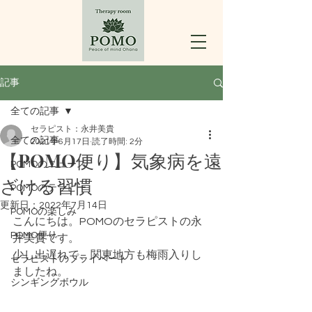
記事
全ての記事
セラピスト：永井美貴
全ての記事
2021年6月17日
読了時間: 2分
【POMO便り】気象病を遠
POMOのニュース
ざける習慣
POMOのテラピー
更新日：
2022年7月14日
POMOの楽しみ
こんにちは。POMOのセラピストの永
POMO便り
井美貴です。
少し出遅れて、関東地方も梅雨入りし
セラピストのプライベート
ましたね。
シンギングボウル