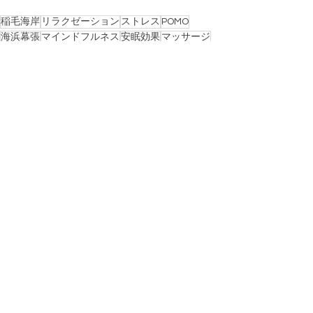
稲毛海岸
リラクゼーション
ストレス
POMO
海浜幕張
マインドフルネス
安眠効果
マッサージ
検見川浜
千葉
不眠症
千葉みなと
ヘッドマッサージ
ロミロミ
ホットストーン
眼精疲労
精神
ハンドセラピス
エナジーテラピー
POMO便り
すべて表示
最新記事