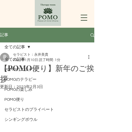
記事
全ての記事
セラピスト：永井美貴
全ての記事
2023年1月10日
読了時間: 1分
【POMO便り】新年のご挨
POMOのニュース
拶
POMOのテラピー
更新日：
2023年2月3日
POMOの楽しみ
POMO便り
セラピストのプライベート
シンギングボウル