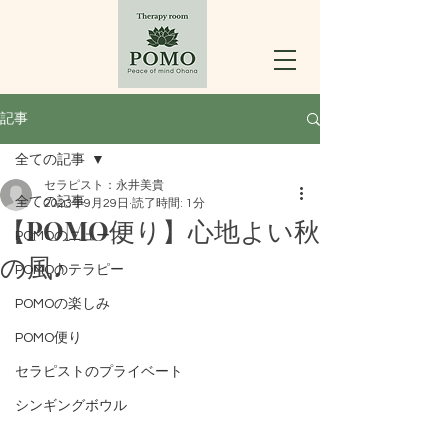
記事
全ての記事
セラピスト：永井美貴
全ての記事
2023年9月29日
読了時間: 1分
【POMO便り】心地よい秋
POMOのニュース
の風♪
POMOのテラピー
POMOの楽しみ
POMO便り
セラピストのプライベート
シンギングボウル