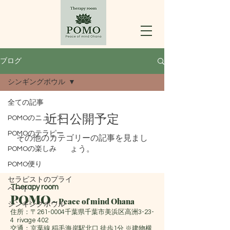
ブログ
シンギングボウル
全ての記事
近日公開予定
POMOのニュース
POMOのテラピー
その他のカテゴリーの記事を見まし
ょう。
POMOの楽しみ
POMO便り
セラピストのプライ
Therapy room
ベート
POMO
～Peace of mind Ohana
シンギングボウル
住所：〒261-0004千葉県千葉市美浜区高洲3-23-
4 rivage 402
交通：京葉線 稲毛海岸駅北口 徒歩1分 ※建物横